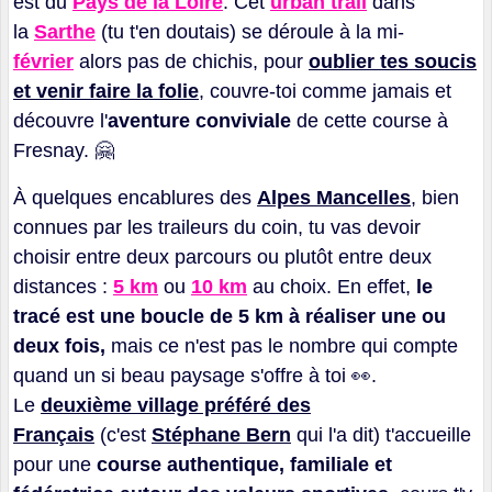
est du
Pays de la Loire
. Cet
urban trail
dans
la
Sarthe
(tu t'en doutais) se déroule à la mi-
février
alors pas de chichis, pour
oublier tes soucis
et venir faire la folie
, couvre-toi comme jamais et
découvre l'
aventure conviviale
de cette course à
Fresnay.
🤗
À quelques encablures des
Alpes Mancelles
, bien
connues par les traileurs du coin, tu vas devoir
choisir entre deux parcours ou plutôt entre deux
distances :
5 km
ou
10 km
au choix. En effet,
le
tracé est une boucle de 5 km à réaliser une ou
deux fois,
mais ce n'est pas le nombre qui compte
quand un si beau paysage s'offre à toi
👀
.
Le
deuxième village préféré des
Français
(c'est
Stéphane Bern
qui l'a dit) t'accueille
pour une
course authentique, familiale et