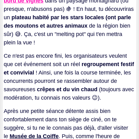
bord de vignes
dans un paysage montagnard (ou
presque, n'abusons pas)
🍇
! En haut, tu découvriras
un
plateau habité par les stars locales (ont parle
des moutons et autres animaux
de la région bien
sûr)
😅
. Ça, c'est un "melting pot" qui t'en mettra
plein la vue !
Ce n'est pas encore fini, les organisateurs veulent
que cet événement soit un réel
regroupement festif
et convivial
! Ainsi, une fois la course terminée, les
concurrents pourront se rassembler autour de
savoureuses
crêpes et du vin chaud
(toujours avec
modération, tu connais nos valeurs
😉
).
Après une petite séance détente assis bien
confortablement dans ton siège de ciné, on te
suggère, si tu ne le connais pas déjà, d'aller visiter
le
Musée de la Coiffe
. Puis, comme l'heure de