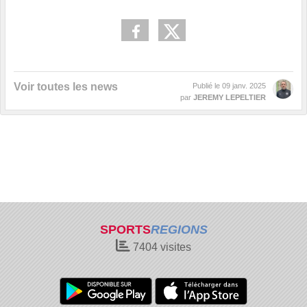
Voir toutes les news
Publié le
09 janv. 2025
par
JEREMY LEPELTIER
SPORTS
REGIONS
7404
visites