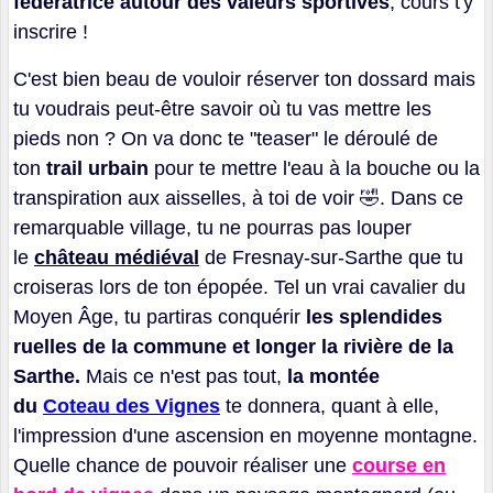
fédératrice
autour des valeurs sportives
, cours t'y
inscrire !
C'est bien beau de vouloir réserver ton dossard mais
tu voudrais peut-être savoir où tu vas mettre les
pieds non ? On va donc te "teaser" le déroulé de
ton
trail urbain
pour te mettre l'eau à la bouche ou la
transpiration aux aisselles, à toi de voir
🤣
. Dans ce
remarquable village, tu ne pourras pas louper
le
château médiéval
de Fresnay-sur-Sarthe que tu
croiseras lors de ton épopée. Tel un vrai cavalier du
Moyen Âge, tu partiras conquérir
les splendides
ruelles de la commune et longer la rivière de la
Sarthe.
Mais ce n'est pas tout,
la montée
du
Coteau des Vignes
te donnera, quant à elle,
l'impression d'une ascension en moyenne montagne.
Quelle chance de pouvoir réaliser une
course en